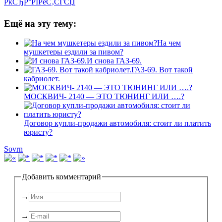
РќСЂР°РІРёС‚СЃСЏ
Ещё на эту тему:
На чем
мушкетеры ездили за пивом?
И снова ГАЗ-69.
ГАЗ-69. Вот такой
кабриолет.
МОСКВИЧ- 2140 — ЭТО ТЮНИНГ ИЛИ ….?
Договор купли-продажи автомобиля: стоит ли платить
юристу?
Sovrn
Добавить комментарий
→
→