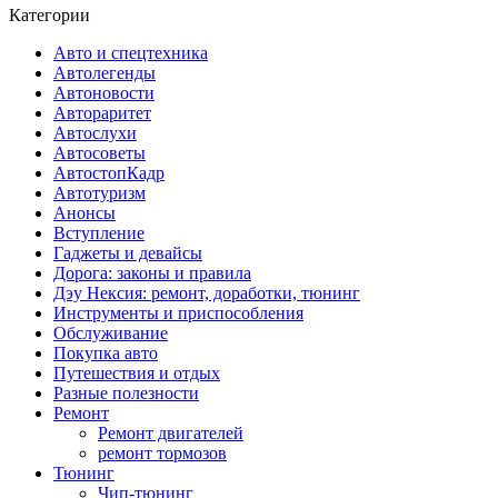
Категории
Авто и спецтехника
Автолегенды
Автоновости
Автораритет
Автослухи
Автосоветы
АвтостопКадр
Автотуризм
Анонсы
Вступление
Гаджеты и девайсы
Дорога: законы и правила
Дэу Нексия: ремонт, доработки, тюнинг
Инструменты и приспособления
Обслуживание
Покупка авто
Путешествия и отдых
Разные полезности
Ремонт
Ремонт двигателей
ремонт тормозов
Тюнинг
Чип-тюнинг