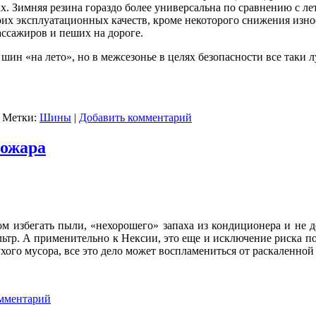
. Зимняя резина гораздо более универсальна по сравнению с лет
воих эксплуатационных качеств, кроме некоторого снижения изно
ассажиров и пеших на дороге.
 шин «на лето», но в межсезонье в целях безопасности все таки 
|
Метки:
Шины
|
Добавить комментарий
пожара
ом избегать пыли, «нехорошего» запаха из кондиционера и не д
ьтр. А применительно к Нексии, это еще и исключение риска по
ухого мусора, все это дело может воспламениться от раскаленно
мментарий