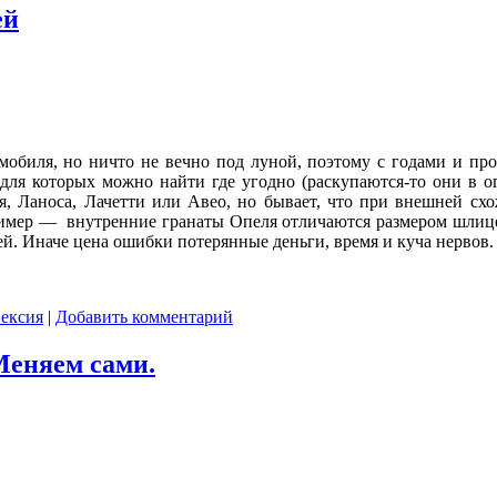
ей
мобиля, но ничто не вечно под луной, поэтому с годами и п
 для которых можно найти где угодно (раскупаются-то они в ог
я, Ланоса, Лачетти или Авео, но бывает, что при внешней схо
имер — внутренние гранаты Опеля отличаются размером шлицев
ей. Иначе цена ошибки потерянные деньги, время и куча нервов.
нексия
|
Добавить комментарий
Меняем сами.