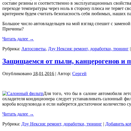
составе резины и соответственно в эксплуатационных свойствах
переходе температуры через ноль в сторону плюса не теряет с
критерием будем считать безопасность себя любимых, наших п
Большое число автовладельцев на мой взгляд спешит с заменой
Причины?
Читать далее
→
Рубрика:
Автосоветы
,
Дэу Нексия: ремонт, доработки, тюнинг
Защищаемся от пыли, канцерогенов и 
Опубликовано
18.01.2016
|
Автор:
Сергей
Для того, что бы в салоне автомобиля лет
охладителя кондиционера следует устанавливать салонный фил
короба воздуховода и если наберется достаточное количество с
Читать далее
→
Рубрика:
Дэу Нексия: ремонт, доработки, тюнинг
|
Добавить ко