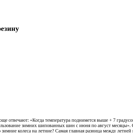
резину
ще отвечают: «Когда температура поднимется выше + 7 градусо
ользование зимних шипованных шин с июня по август месяцы». О
 зимние колеса на летние? Самая главная разница между летней и