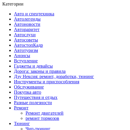
Категории
Авто и спецтехника
Автолегенды
Автоновости
Автораритет
Автослухи
Автосоветы
АвтостопКадр
Автотуризм
Анонсы
Вступление
Гаджеты и девайсы
Дорога: законы и правила
Дэу Нексия: ремонт, доработки, тюнинг
Инструменты и приспособления
Обслуживание
Покупка авто
Путешествия и отдых
Разные полезности
Ремонт
Ремонт двигателей
ремонт тормозов
Тюнинг
Чип-тюнинг