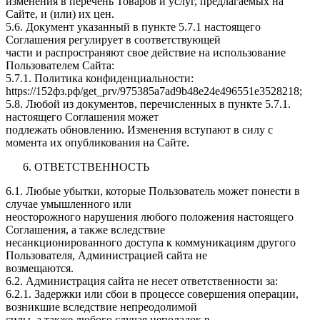
изменения в перечень Товаров и услуг, предлагаемых на
Сайте, и (или) их цен.
5.6. Документ указанный в пункте 5.7.1 настоящего
Соглашения регулирует в соответствующей
части и распространяют свое действие на использование
Пользователем Сайта:
5.7.1. Политика конфиденциальности:
https://152фз.рф/get_prv/975385a7ad9b48e24e496551e3528218;
5.8. Любой из документов, перечисленных в пункте 5.7.1.
настоящего Соглашения может
подлежать обновлению. Изменения вступают в силу с
момента их опубликования на Сайте.
ОТВЕТСТВЕННОСТЬ
6.1. Любые убытки, которые Пользователь может понести в
случае умышленного или
неосторожного нарушения любого положения настоящего
Соглашения, а также вследствие
несанкционированного доступа к коммуникациям другого
Пользователя, Администрацией сайта не
возмещаются.
6.2. Администрация сайта не несет ответственности за:
6.2.1. Задержки или сбои в процессе совершения операции,
возникшие вследствие непреодолимой
силы, а также любого случая неполадок в