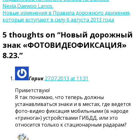
по
Nexia,Daewoo Lanos.
записям
Новые изменения в Правила дорожного движения,
которые вступают в силу 6 августа 2013 года
5 thoughts on “
Новый дорожный
знак «ФОТОВИДЕОФИКСАЦИЯ»
8.23.
”
Гарик
27.07.2013 at 11:31
Приветствую!
Я так понимаю, что теперь должны
устанавливаться знаки и в местах, где ведется
фото-видео фиксация мобильными (в народе
«тринога») устройствами ГИБДД, или это
относится только к стационарным радарам?