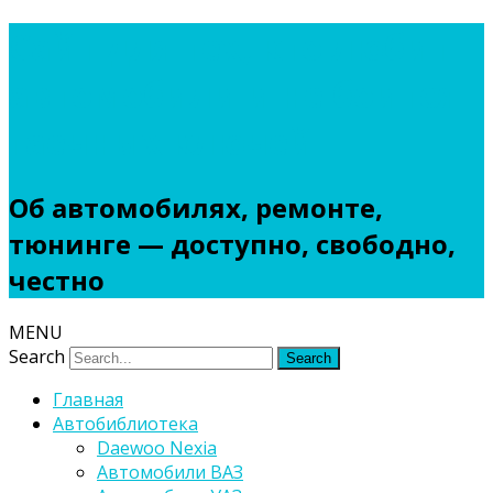
Сайт для тех, кто любит
автомобили и не боится
гаечных ключей
Об автомобилях, ремонте,
тюнинге — доступно, свободно,
честно
MENU
Search
Главная
Автобиблиотека
Daewoo Nexia
Автомобили ВАЗ