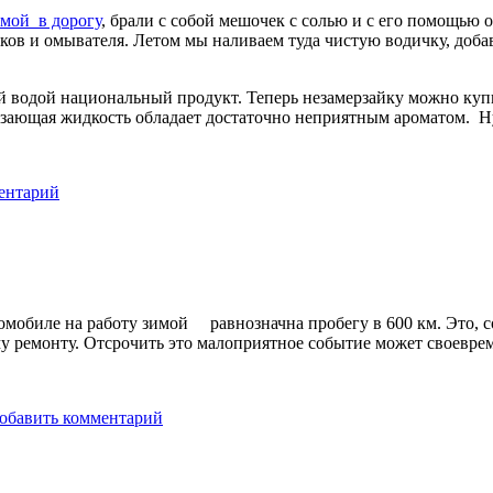
имой в дорогу
, брали с собой мешочек с солью и с его помощью 
ов и омывателя. Летом мы наливаем туда чистую водичку, доба
ый водой национальный продукт. Теперь незамерзайку можно куп
ерзающая жидкость обладает достаточно неприятным ароматом. Ну
ентарий
обиле на работу зимой равнозначна пробегу в 600 км. Это, со
 ремонту. Отсрочить это малоприятное событие может своеврем
обавить комментарий