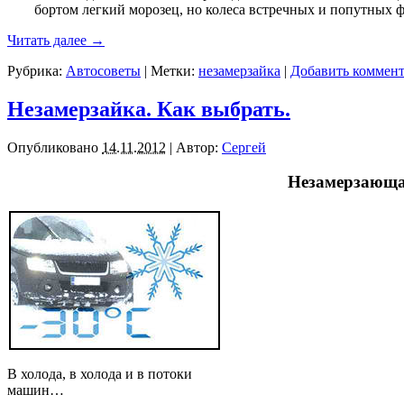
бортом легкий морозец, но колеса встречных и попутных ф
Читать далее
→
Рубрика:
Автосоветы
|
Метки:
незамерзайка
|
Добавить коммен
Незамерзайка. Как выбрать.
Опубликовано
14.11.2012
|
Автор:
Сергей
Н
езамерзающа
В холода, в холода и в потоки
машин…