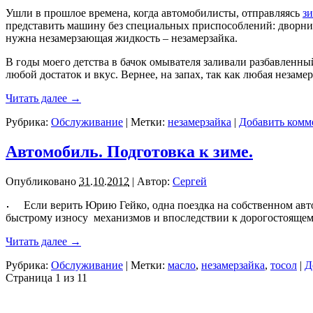
Ушли в прошлое времена, когда автомобилисты, отправляясь
з
представить машину без специальных приспособлений: дворник
нужна незамерзающая жидкость – незамерзайка.
В годы моего детства в бачок омывателя заливали разбавленн
любой достаток и вкус. Вернее, на запах, так как любая незам
Читать далее
→
Рубрика:
Обслуживание
|
Метки:
незамерзайка
|
Добавить комм
Автомобиль. Подготовка к зиме.
Опубликовано
31.10.2012
|
Автор:
Сергей
Если верить Юрию Гейко, одна поездка на собственном автом
быстрому износу механизмов и впоследствии к дорогостоящему
Читать далее
→
Рубрика:
Обслуживание
|
Метки:
масло
,
незамерзайка
,
тосол
|
Д
Страница 1 из 1
1