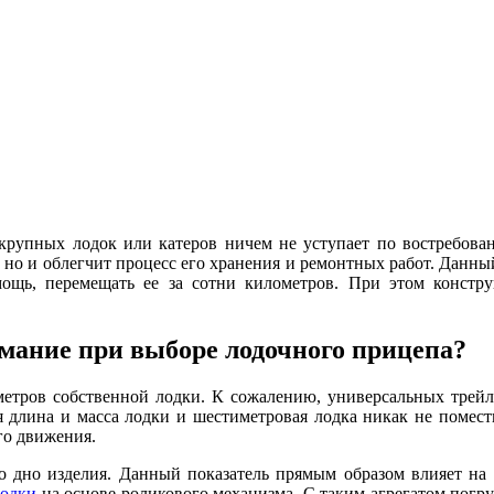
крупных лодок или катеров ничем не уступает по востребова
, но и облегчит процесс его хранения и ремонтных работ. Данны
щь, перемещать ее за сотни километров. При этом конструк
мание при выборе лодочного прицепа?
метров собственной лодки. К сожалению, универсальных трейле
я длина и масса лодки и шестиметровая лодка никак не помести
го движения.
но дно изделия. Данный показатель прямым образом влияет на
лодки
на основе роликового механизма. С таким агрегатом погр