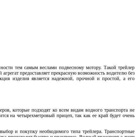
нности тем самым веслами подвесному мотору. Такой трейлер
й агрегат предоставляет прекрасную возможность водителю без
ция изделия является надежной, прочной и простой, а его
ров, которые подходят ко всем видам водного транспорта не
тся на четырехметровый прицеп, так как ее край будет очень
 выбор и покупку необходимого типа трейлера. Транспортные
узка происходит быстро и практично. Водный транспорт с дном