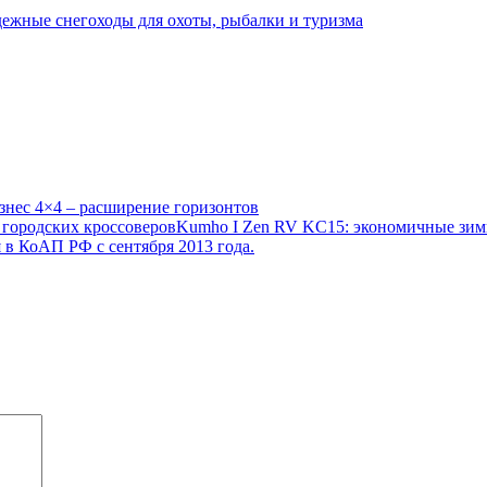
ежные снегоходы для охоты, рыбалки и туризма
знес 4×4 – расширение горизонтов
Kumho I Zen RV KC15: экономичные зим
 в КоАП РФ с сентября 2013 года.