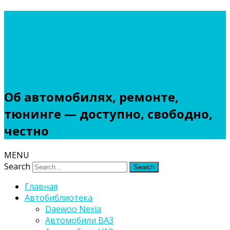
Сайт для тех, кто любит
автомобили и не боится
гаечных ключей
Об автомобилях, ремонте,
тюнинге — доступно, свободно,
честно
MENU
Search
Главная
Автобиблиотека
Daewoo Nexia
Автомобили ВАЗ