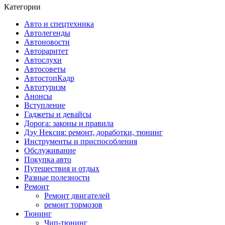
Категории
Авто и спецтехника
Автолегенды
Автоновости
Автораритет
Автослухи
Автосоветы
АвтостопКадр
Автотуризм
Анонсы
Вступление
Гаджеты и девайсы
Дорога: законы и правила
Дэу Нексия: ремонт, доработки, тюнинг
Инструменты и приспособления
Обслуживание
Покупка авто
Путешествия и отдых
Разные полезности
Ремонт
Ремонт двигателей
ремонт тормозов
Тюнинг
Чип-тюнинг