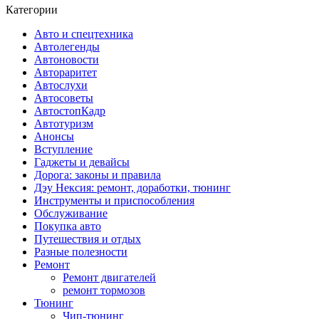
Категории
Авто и спецтехника
Автолегенды
Автоновости
Автораритет
Автослухи
Автосоветы
АвтостопКадр
Автотуризм
Анонсы
Вступление
Гаджеты и девайсы
Дорога: законы и правила
Дэу Нексия: ремонт, доработки, тюнинг
Инструменты и приспособления
Обслуживание
Покупка авто
Путешествия и отдых
Разные полезности
Ремонт
Ремонт двигателей
ремонт тормозов
Тюнинг
Чип-тюнинг