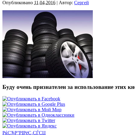
Опубликовано
11.04.2016
|
Автор:
Сергей
Буду очень признателен за использование этих к
РќСЂР°РІРёС‚СЃСЏ