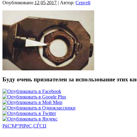
Опубликовано
12.05.2017
|
Автор:
Сергей
Буду очень признателен за использование этих к
РќСЂР°РІРёС‚СЃСЏ